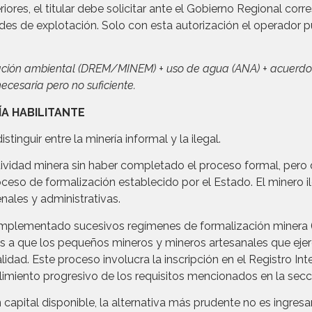
iores, el titular debe solicitar ante el Gobierno Regional cor
dades de explotación. Solo con esta autorización el operador p
cación ambiental (DREM/MINEM) + uso de agua (ANA) + acuerdo su
necesaria pero no suficiente.
ÍA HABILITANTE
tinguir entre la minería informal y la ilegal.
ctividad minera sin haber completado el proceso formal, per
oceso de formalización establecido por el Estado. El minero 
nales y administrativas.
implementado sucesivos regímenes de formalización minera (
dos a que los pequeños mineros y mineros artesanales que ejer
idad. Este proceso involucra la inscripción en el Registro In
limiento progresivo de los requisitos mencionados en la secci
capital disponible, la alternativa más prudente no es ingresar