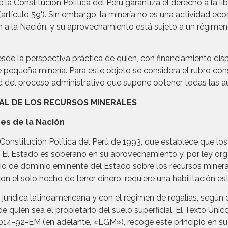
la Constitución Política del Perú garantiza el derecho a la libre
(artículo 59°). Sin embargo, la minería no es una actividad ec
n a la Nación, y su aprovechamiento está sujeto a un régimen
de la perspectiva práctica de quien, con financiamiento disp
 pequeña minería. Para este objeto se considera el rubro const
 del proceso administrativo que supone obtener todas las au
EGAL DE LOS RECURSOS MINERALES
nes de la Nación
la Constitución Política del Perú de 1993, que establece que l
l Estado es soberano en su aprovechamiento y, por ley orgáni
ipio de dominio eminente del Estado sobre los recursos minera
n el solo hecho de tener dinero: requiere una habilitación est
jurídica latinoamericana y con el régimen de regalías, según 
quién sea el propietario del suelo superficial. El Texto Úni
-92-EM (en adelante, «LGM»), recoge este principio en su ar