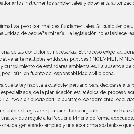
gestionar los instrumentos ambientales y obtener la autorizaci
firmativa, pero con matices fundamentales. Sí, cualquier per
a unidad de pequeña minería. La legislación no establece rest
 una de las condiciones necesarias. El proceso exige, adici
strativa ante múltiples entidades públicas (INGEMMET, MINE
es y cumplimiento de estándares ambientales. La ausencia de
o, peor aún, en fuente de responsabilidad civil o penal.
 que la ley habilita a cualquier peruano para dedicarse a la p
specializada, de la planificación estratégica del proceso adm
. La inversión puede abrir la puerta; el conocimiento legal de
iente del legislador peruano, tarea urgente, -por cierto- es
ere una ley que regule a la Pequeña Minería de forma adecuada,
o crezca, generando empleo y una economía sostenible que s