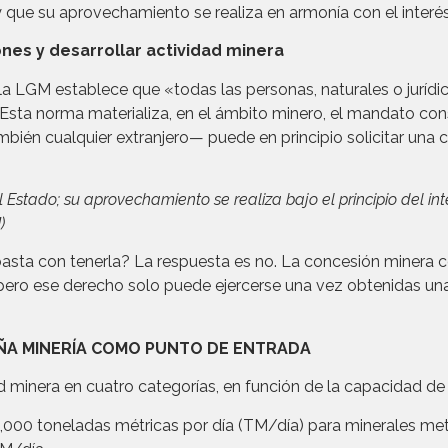
 que su aprovechamiento se realiza en armonía con el interés
iones y desarrollar actividad minera
 de la LGM establece que «todas las personas, naturales o jurídi
 Esta norma materializa, en el ámbito minero, el mandato con
bién cualquier extranjero— puede en principio solicitar una 
 Estado; su aprovechamiento se realiza bajo el principio del int
)
asta con tenerla? La respuesta es no. La concesión minera con
 pero ese derecho solo puede ejercerse una vez obtenidas una 
UEÑA MINERÍA COMO PUNTO DE ENTRADA
dad minera en cuatro categorías, en función de la capacidad de
5,000 toneladas métricas por día (TM/día) para minerales met