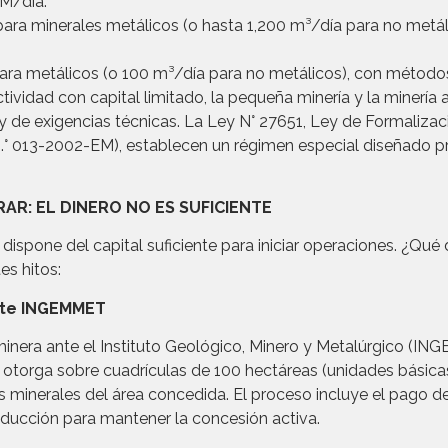
TM/día.
ara minerales metálicos (o hasta 1,200 m³/día para no metál
 para metálicos (o 100 m³/día para no metálicos), con méto
ctividad con capital limitado, la pequeña minería y la minería
l y de exigencias técnicas. La Ley N° 27651, Ley de Formaliz
N.° 013-2002-EM), establecen un régimen especial diseñado pr
RAR: EL DINERO NO ES SUFICIENTE
spone del capital suficiente para iniciar operaciones. ¿Qu
es hitos:
nte INGEMMET
minera ante el Instituto Geológico, Minero y Metalúrgico (ING
otorga sobre cuadrículas de 100 hectáreas (unidades básicas),
os minerales del área concedida. El proceso incluye el pago d
ducción para mantener la concesión activa.